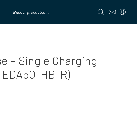
Products
search
Menú
 – Single Charging
l EDA50-HB-R)