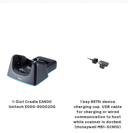
1-Slot Cradle EA600
1 bay 8675i device
Unitech 5000-600020G
charging cup. USB cable
for charging or wired
communication to host
while scanner is docked.
(Honeywell MB1-SCN10)