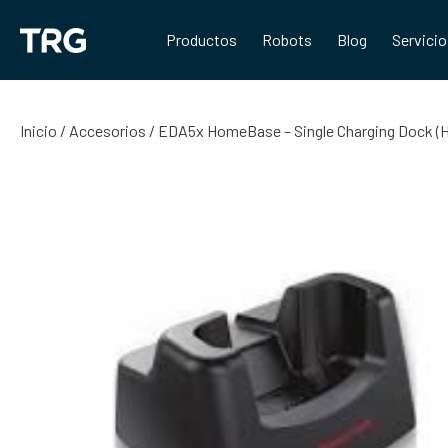
Saltar
al
Productos
Robots
Blog
Servici
contenido
Inicio
/
Accesorios
/ EDA5x HomeBase – Single Charging Dock 