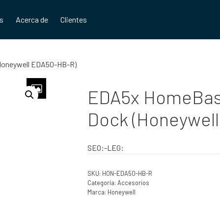
os
Acerca de
Clientes
(Honeywell EDA50-HB-R)
EDA5x HomeBase
Dock (Honeywel
SEO:-LEG:
SKU:
HON-EDA50-HB-R
Categoría:
Accesorios
Marca:
Honeywell