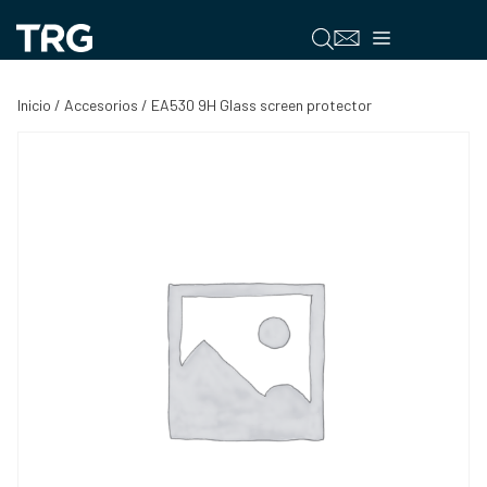
Saltar
al
Menú
contenido
Inicio
/
Accesorios
/ EA530 9H Glass screen protector