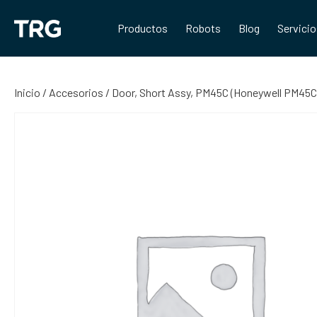
Saltar
al
Productos
Robots
Blog
Servici
contenido
Inicio
/
Accesorios
/ Door, Short Assy, PM45C (Honeywell PM45