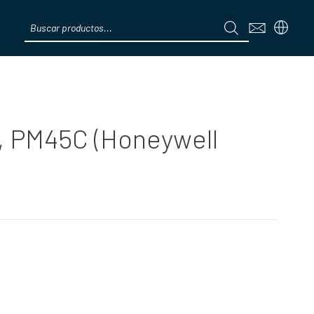
Products
search
Menú
y, PM45C (Honeywell