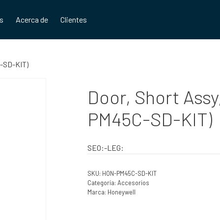
os
Acerca de
Clientes
C-SD-KIT)
Door, Short Ass
PM45C-SD-KIT)
SEO:-LEG:
SKU:
HON-PM45C-SD-KIT
Categoría:
Accesorios
Marca:
Honeywell