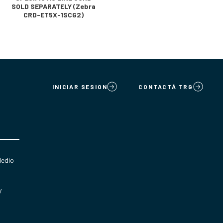
SOLD SEPARATELY (Zebra
CRD-ET5X-1SCG2)
INICIAR SESION
CONTACTÁ TRG
Medio
y