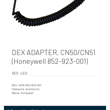
DEX ADAPTER, CN50/CN51
(Honeywell 852-923-001)
SEO:-LEG:
SKU:
HON-852-923-001
Categoría:
Accesorios
Marca:
Honeywell