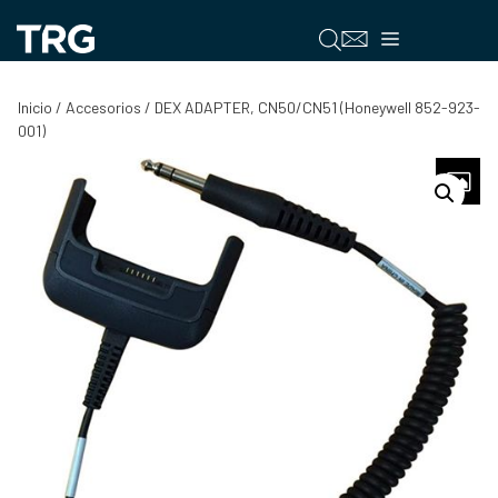
Saltar
al
Menú
contenido
Inicio
/
Accesorios
/ DEX ADAPTER, CN50/CN51 (Honeywell 852-923-
001)