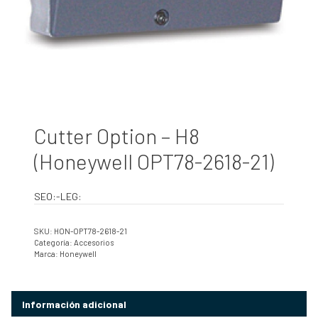
Cutter Option – H8
(Honeywell OPT78-2618-21)
SEO:-LEG:
SKU:
HON-OPT78-2618-21
Categoría:
Accesorios
Marca:
Honeywell
Información adicional