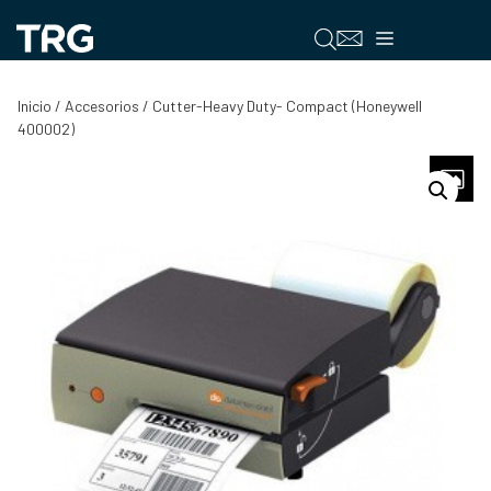
Saltar
al
Menú
contenido
Inicio
/
Accesorios
/ Cutter-Heavy Duty- Compact (Honeywell
400002)