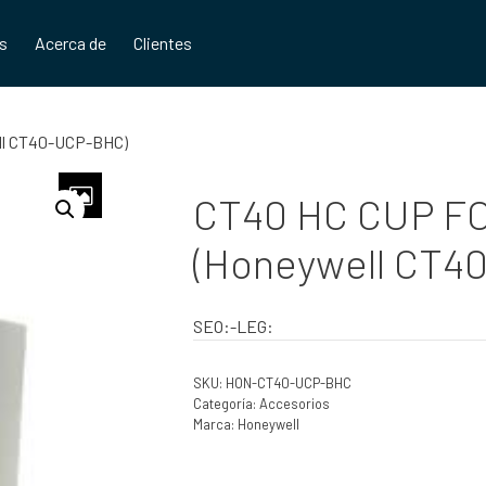
os
Acerca de
Clientes
ll CT40-UCP-BHC)
CT40 HC CUP F
(Honeywell CT4
SEO:-LEG:
SKU:
HON-CT40-UCP-BHC
Categoría:
Accesorios
Marca:
Honeywell