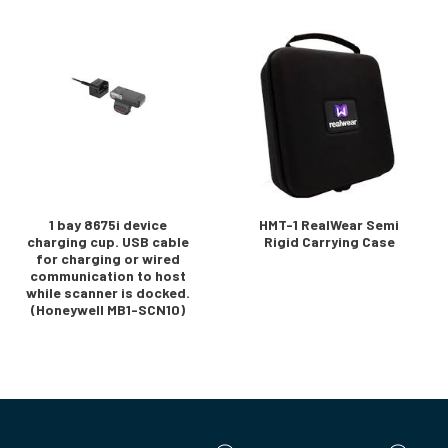
1 bay 8675i device
HMT-1 RealWear Semi
charging cup. USB cable
Rigid Carrying Case
for charging or wired
communication to host
while scanner is docked.
(Honeywell MB1-SCN10)