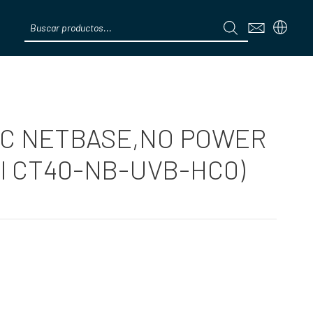
Products
search
Menú
HC NETBASE,NO POWER
ll CT40-NB-UVB-HC0)