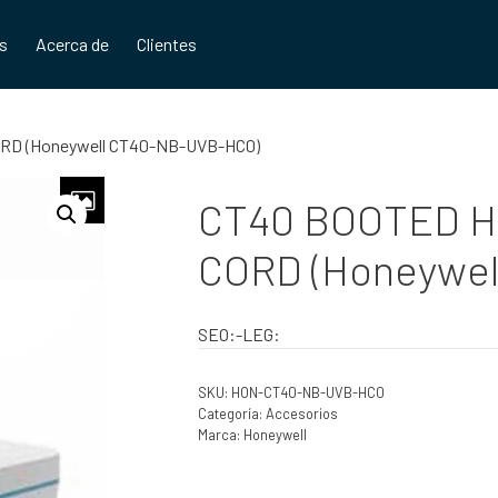
os
Acerca de
Clientes
D (Honeywell CT40-NB-UVB-HC0)
CT40 BOOTED 
CORD (Honeywe
SEO:-LEG:
SKU:
HON-CT40-NB-UVB-HC0
Categoría:
Accesorios
Marca:
Honeywell