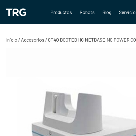
Saltar
al
Productos
Robots
Blog
Servici
contenido
Inicio
/
Accesorios
/ CT40 BOOTED HC NETBASE,NO POWER COR