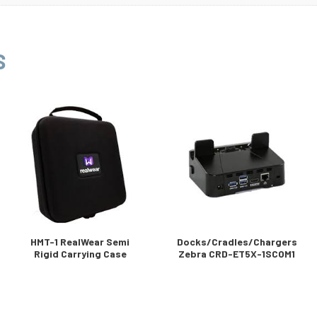
S
HMT-1 RealWear Semi
Docks/Cradles/Chargers
Rigid Carrying Case
Zebra CRD-ET5X-1SCOM1