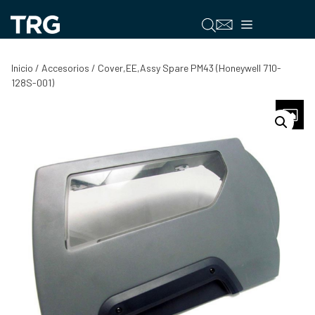
Saltar
al
Menú
contenido
Inicio
/
Accesorios
/ Cover,EE,Assy Spare PM43 (Honeywell 710-
128S-001)