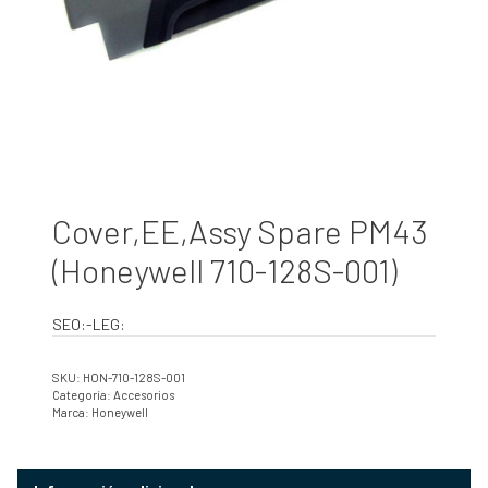
Cover,EE,Assy Spare PM43
(Honeywell 710-128S-001)
SEO:-LEG:
SKU:
HON-710-128S-001
Categoría:
Accesorios
Marca:
Honeywell