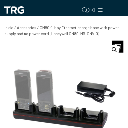
Saltar
al
Menú
contenido
Inicio
/
Accesorios
/ CN80 4-bay Ethernet charge base with power
supply and no power cord (Honeywell CN80-NB-CNV-0)