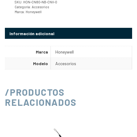
SKU:
HON-CN80-NB-CNV-0
Categoría:
Accesorios
Marca:
Honeywell
Información adicional
Marca
Honeywell
Modelo
Accesorios
/PRODUCTOS
RELACIONADOS