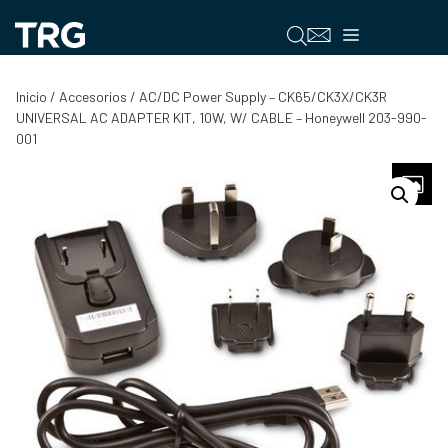
Saltar
al
Menú
contenido
Inicio
/
Accesorios
/ AC/DC Power Supply – CK65/CK3X/CK3R
UNIVERSAL AC ADAPTER KIT, 10W, W/ CABLE – Honeywell 203-990-
001