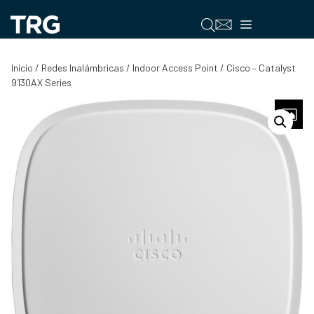
Saltar
al
Menú
contenido
Inicio
/
Redes Inalámbricas
/
Indoor Access Point
/ Cisco – Catalyst
9130AX Series