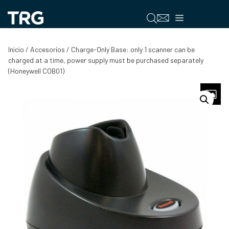
Saltar
al
Menú
contenido
Inicio
/
Accesorios
/ Charge-Only Base: only 1 scanner can be
charged at a time, power supply must be purchased separately
(Honeywell COB01)