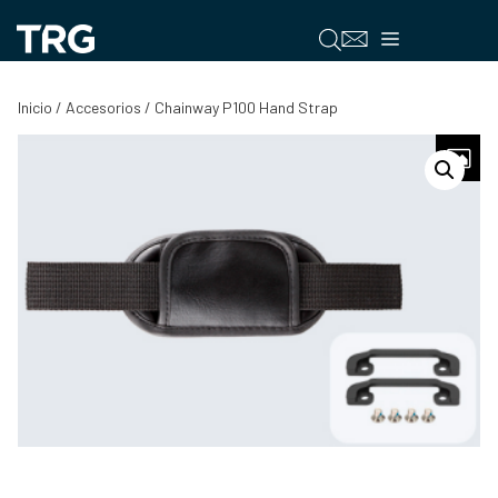
Saltar
al
Menú
contenido
Inicio
/
Accesorios
/ Chainway P100 Hand Strap