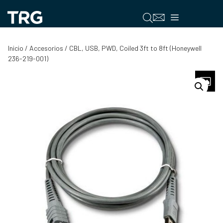
Saltar
al
Menú
contenido
Inicio
/
Accesorios
/ CBL, USB, PWD, Coiled 3ft to 8ft (Honeywell
236-219-001)