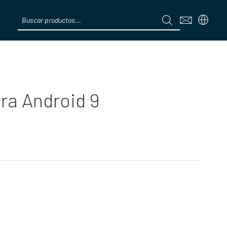
Products
search
Menú
a Android 9