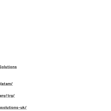
Solutions
glatam/
any/trg/
gsolutions-uk/