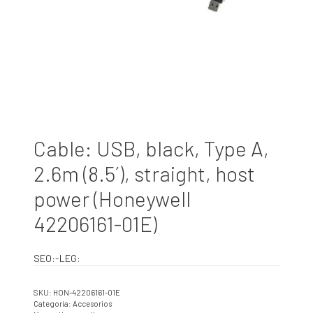
Cable: USB, black, Type A,
2.6m (8.5´), straight, host
power (Honeywell
42206161-01E)
SEO:-LEG:
SKU:
HON-42206161-01E
Categoría:
Accesorios