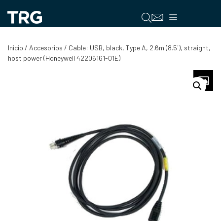
Saltar
al
Menú
contenido
Inicio
/
Accesorios
/ Cable: USB, black, Type A, 2.6m (8.5´), straight,
host power (Honeywell 42206161-01E)