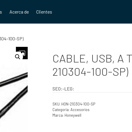
os
Acerca de
Clientes
0304-100-SP)
CABLE, USB, A T
210304-100-SP)
SEO:-LEG:
SKU:
HON-210304-100-SP
Categoría:
Accesorios
Marca:
Honeywell