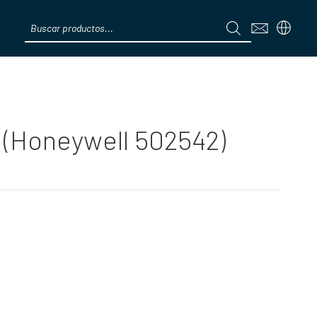
Products
search
Menú
 (Honeywell 502542)