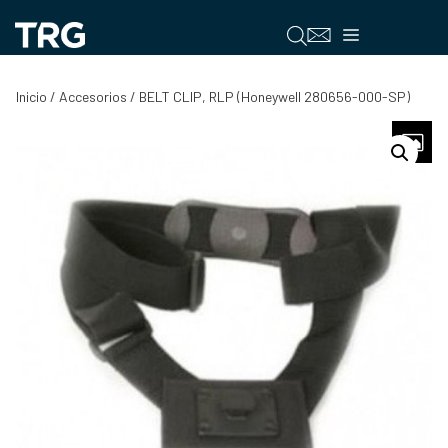
Saltar
al
Menú
contenido
Inicio
/
Accesorios
/ BELT CLIP, RLP (Honeywell 280656-000-SP)