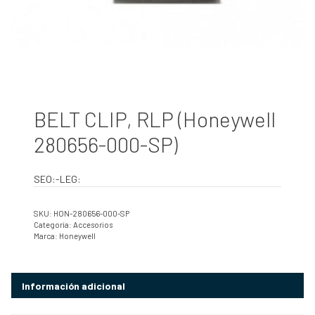
BELT CLIP, RLP (Honeywell
280656-000-SP)
SEO:-LEG:
SKU:
HON-280656-000-SP
Categoría:
Accesorios
Marca:
Honeywell
Información adicional