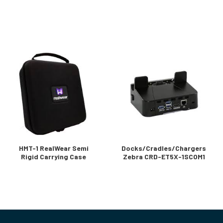
HMT-1 RealWear Semi
Docks/Cradles/Chargers
Rigid Carrying Case
Zebra CRD-ET5X-1SCOM1