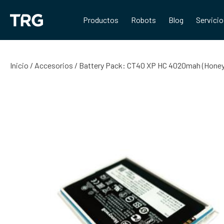
Saltar
al
Productos
Robots
Blog
Servici
contenido
Inicio
/
Accesorios
/ Battery Pack: CT40 XP HC 4020mah (Honey