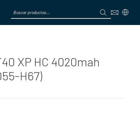
Products
search
Menú
CT40 XP HC 4020mah
055-H67)