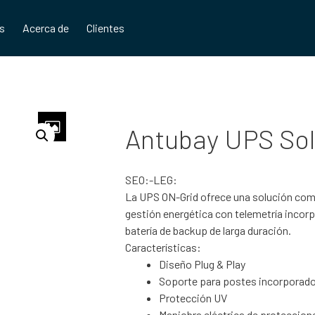
os
Acerca de
Clientes
Antubay UPS Sol
SEO:-LEG:
La UPS ON-Grid ofrece una solución compl
gestión energética con telemetría incor
batería de backup de larga duración.
Características:
Diseño Plug & Play
Soporte para postes incorporad
Protección UV
Maniobra eléctrica de proteccion