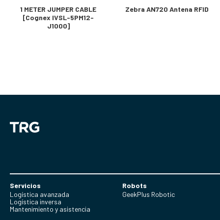
1 METER JUMPER CABLE
Zebra AN720 Antena RFID
[Cognex IVSL-5PM12-
J1000]
Servicios
Robots
Logística avanzada
GeekPlus Robotic
Logística inversa
Mantenimiento y asistencia