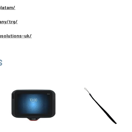
glatam/
any/trg/
gsolutions-uk/
S