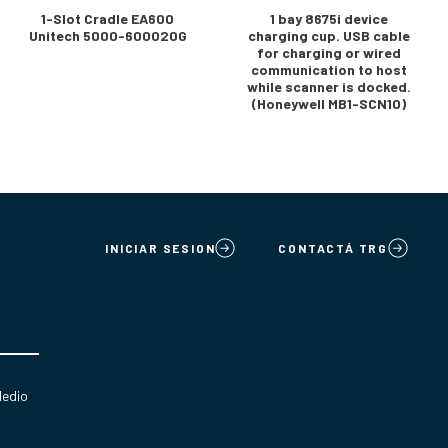
1-Slot Cradle EA600
1 bay 8675i device
Unitech 5000-600020G
charging cup. USB cable
for charging or wired
communication to host
while scanner is docked.
(Honeywell MB1-SCN10)
INICIAR SESION
CONTACTÁ TRG
Medio