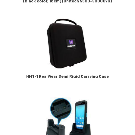
(black color, 18cm) (Unitech 5500-900007G)
HMT-1 RealWear Semi Rigid Carrying Case