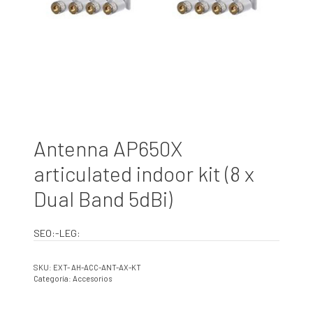
Antenna AP650X
articulated indoor kit (8 x
Dual Band 5dBi)
SEO:-LEG:
SKU:
EXT- AH-ACC-ANT-AX-KT
Categoría:
Accesorios