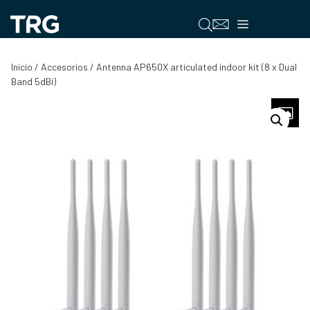
Saltar
al
Menú
contenido
Inicio
/
Accesorios
/ Antenna AP650X articulated indoor kit (8 x Dual
Band 5dBi)