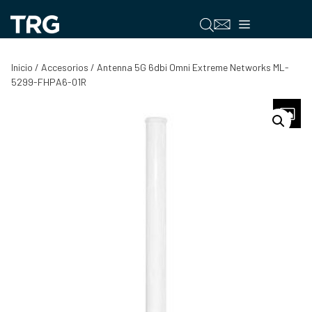
Saltar
al
Menú
contenido
Inicio
/
Accesorios
/ Antenna 5G 6dbi Omni Extreme Networks ML-
5299-FHPA6-01R