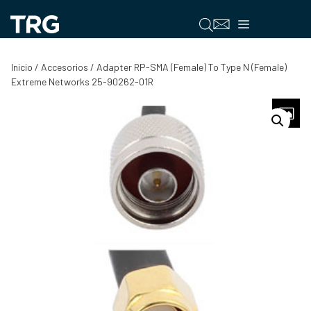
Saltar
al
Menú
contenido
Inicio
/
Accesorios
/ Adapter RP-SMA (Female) To Type N (Female)
Extreme Networks 25-90262-01R