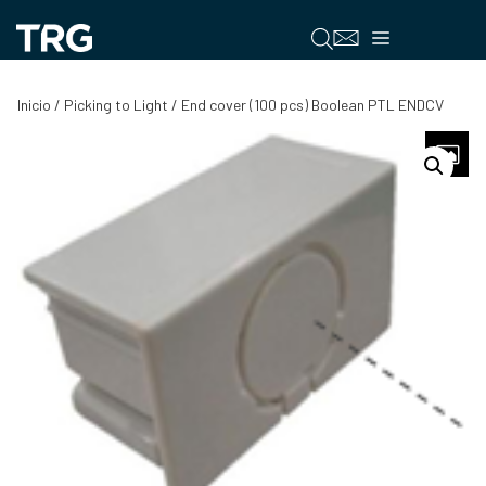
Saltar
al
Menú
contenido
Inicio
/
Picking to Light
/ End cover (100 pcs) Boolean PTL ENDCV