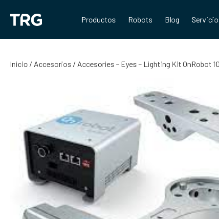
Saltar
al
Productos
Robots
Blog
Servici
contenido
Inicio
/
Accesorios
/ Accesories – Eyes – Lighting Kit OnRobot 1