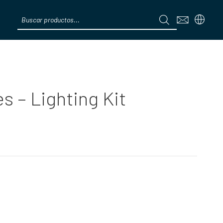
Products
search
Menú
s – Lighting Kit