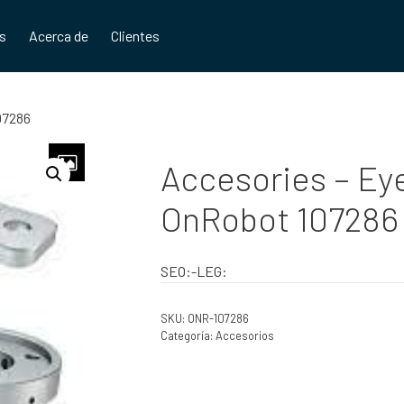
os
Acerca de
Clientes
07286
Accesories – Eye
OnRobot 107286
SEO:-LEG:
SKU:
ONR-107286
Categoría:
Accesorios