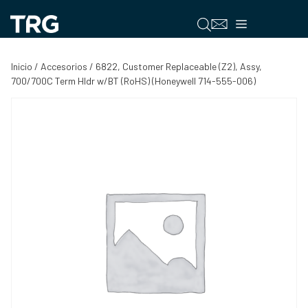
Saltar
al
Menú
contenido
Inicio
/
Accesorios
/ 6822, Customer Replaceable (Z2), Assy,
700/700C Term Hldr w/BT (RoHS) (Honeywell 714-555-006)