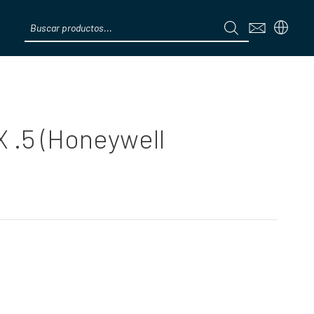
Products
search
Menú
 .5 (Honeywell