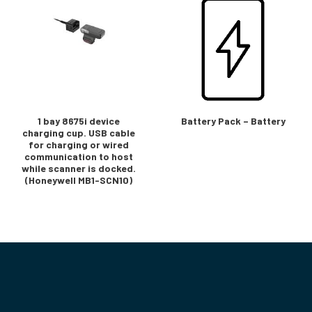
1 bay 8675i device
Battery Pack – Battery
charging cup. USB cable
for charging or wired
communication to host
while scanner is docked.
(Honeywell MB1-SCN10)