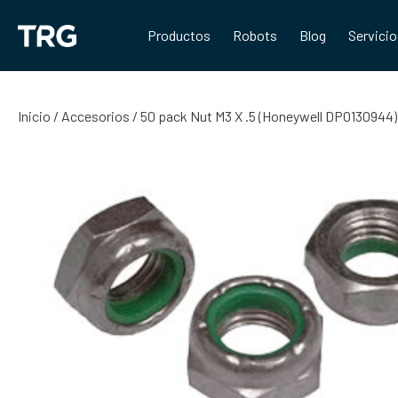
Saltar
al
Productos
Robots
Blog
Servici
contenido
Inicio
/
Accesorios
/ 50 pack Nut M3 X .5 (Honeywell DPO130944)