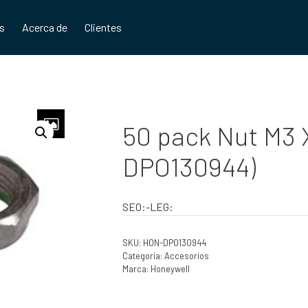
os
Acerca de
Clientes
50 pack Nut M3 X
DPO130944)
SEO:-LEG:
SKU:
HON-DPO130944
Categoría:
Accesorios
Marca:
Honeywell