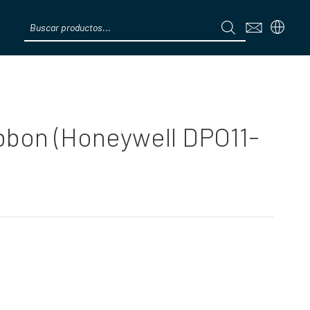
Products
search
Menú
ibbon (Honeywell DPO11-