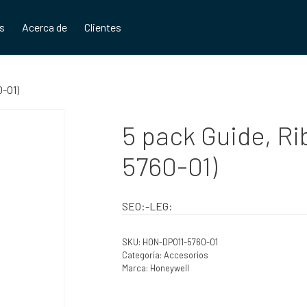
os
Acerca de
Clientes
0-01)
5 pack Guide, R
5760-01)
SEO:-LEG:
SKU:
HON-DPO11-5760-01
Categoría:
Accesorios
Marca:
Honeywell