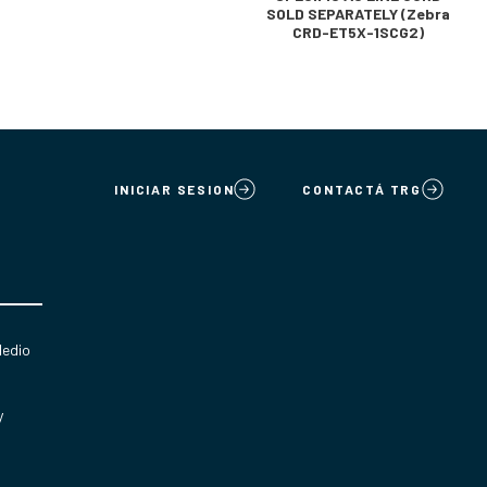
SOLD SEPARATELY (Zebra
CRD-ET5X-1SCG2)
INICIAR SESION
CONTACTÁ TRG
Medio
y