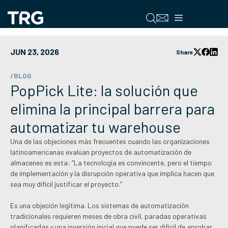
Saltar
al
Menú
contenido
JUN 23, 2026
Share
/BLOG
PopPick Lite: la solución que
elimina la principal barrera para
automatizar tu warehouse
Una de las objeciones más frecuentes cuando las organizaciones
latinoamericanas evalúan proyectos de automatización de
almacenes es esta: “La tecnología es convincente, pero el tiempo
de implementación y la disrupción operativa que implica hacen que
sea muy difícil justificar el proyecto.”
Es una objeción legítima. Los sistemas de automatización
tradicionales requieren meses de obra civil, paradas operativas
planificadas y una inversión inicial que puede ser difícil de aprobar