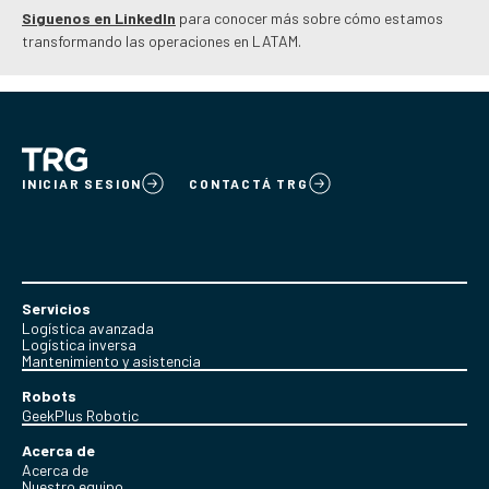
Siguenos en LinkedIn
para conocer más sobre cómo estamos
transformando las operaciones en LATAM.
INICIAR SESION
CONTACTÁ TRG
Servicios
Logística avanzada
Logística inversa
Mantenimiento y asistencia
Robots
GeekPlus Robotic
Acerca de
Acerca de
Nuestro equipo