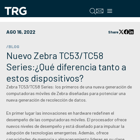
Saltar
al
Menú
contenido
AGO 16, 2022
Share
/BLOG
Nuevo Zebra TC53/TC58
Series:¿Qué diferencia tanto a
estos dispositivos?
Zebra TC53/TC58 Series: los primeros de una nueva generación de
computadoras móviles de Zebra diseñadas para potenciar una
nueva generación de recolección de datos.
En primer lugar las innovaciones en hardware redefinen el
desempeño de las computadoras móviles. El procesador ofrece
nuevos niveles de desempeño y está diseñado para impulsar la
adopción de tecnologías emergentes. Además, ofrece
capacidades de memoria y almacenamiento líderes en su clase