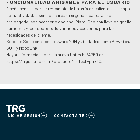
FUNCIONALIDAD AMIGABLE PARA EL USUARIO
Diseño sencillo para intercambio de batería en caliente sin tiempo
de inactividad, diseño de carcasa ergonómica para uso
prolongado, con accesorio opcional Pistol Grip con llave de gatillo
duradera, y, por sobre todo variados accesorios para las
necesidades del cliente.
Soporte Soluciones de software MDM y utilidades como Airwatch,
SOTI y MoboLink
Mayor información sobre la nueva Unitech PA760 en :
https://trgsolutions.lat/producto/unitech-pa760/
INICIAR SESION
CONTACTÁ TRG