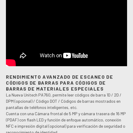
RENDIMIENTO AVANZADO DE ESCANEO DE
CÓDIGOS DE BARRAS PARA CÓDIGOS DE
BARRAS DE MATERIALES ESPECIALES
La Nueva Unitech PA760, permite leer códigos de barra 1D / 2D /
DPM (opcional) / Código DOT / Códigos de barras mostrados en
pantallas de teléfonos inteligentes, etc.
Cuenta con una Cámara frontal de 5 MP y cámara trasera de 16 MP
(PDAF) con flash LED y función de enfoque automático, conexión
NFC e impresión digital (opcional) para verificación de seguridad o
reconocimiento de identidad