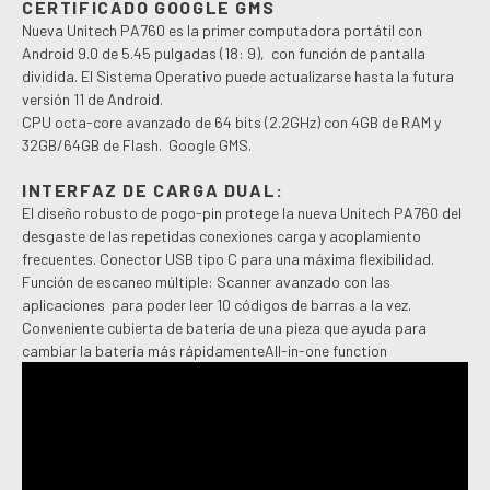
CERTIFICADO GOOGLE GMS
Nueva Unitech PA760 es la primer computadora portátil con
Android 9.0 de 5.45 pulgadas (18: 9), con función de pantalla
dividida. El Sistema Operativo puede actualizarse hasta la futura
versión 11 de Android.
CPU octa-core avanzado de 64 bits (2.2GHz) con 4GB de RAM y
32GB/64GB de Flash. Google GMS.
INTERFAZ DE CARGA DUAL:
El diseño robusto de pogo-pin protege la nueva Unitech PA760 del
desgaste de las repetidas conexiones carga y acoplamiento
frecuentes. Conector USB tipo C para una máxima flexibilidad.
Función de escaneo múltiple: Scanner avanzado con las
aplicaciones para poder leer 10 códigos de barras a la vez.
Conveniente cubierta de batería de una pieza que ayuda para
cambiar la batería más rápidamenteAll-in-one function