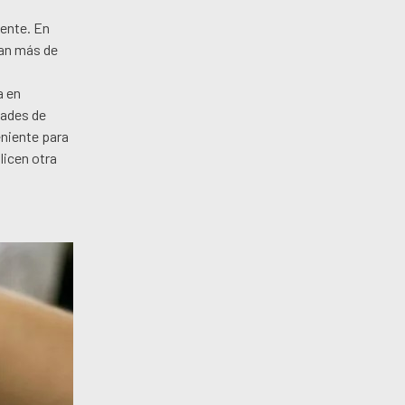
mente. En
tan más de
a en
dades de
eniente para
licen otra