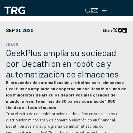
Saltar
al
Menú
contenido
SEP 21, 2020
Share
/BLOG
GeekPlus amplía su sociedad
con Decathlon en robótica y
automatización de almacenes
El proveedor de automatización y robótica para almacenes
GeekPlus ha ampliado su cooperación con Decathlon, uno de
los minoristas de artículos deportivos más grandes del
mundo, presente en más de 50 países con más de 1.600
tiendas en todo el mundo.
Tras el éxito de una colaboración de dos años en sus centros de
distribución minorista y de comercio electrónico en Shanghai,
Decathlon aceleró su programa de automatización, con
implementaciones de AMR en dos nuevos sitios en China. Las