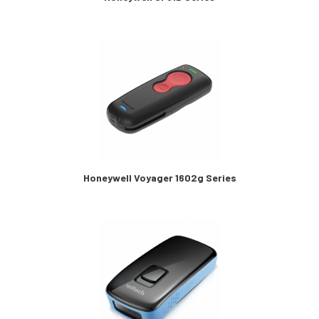
Elevadores
(2)
Cintas Transportadoras
(16)
Lector de Código de Barras
(1)
Scanner complementarios
(6)
Scanner estacionarios
(17)
Scanner industrial
(4)
Scanner extra resistentes
(21)
Scanner de uso general
(72)
Medición de Temperatura
(6)
Interactive Kiosks
(1)
Soluciones de Localizacion
(43)
Picking to Light
(77)
Servicios
(315)
Honeywell Voyager 1602g Series
Software
(91)
Soluciones DEX
(1)
Insumos
(1231)
Accesorios
(6325)
Contratos de Servicio
(77)
Scan Engine
(2)
Productos fuera de linea
(14)