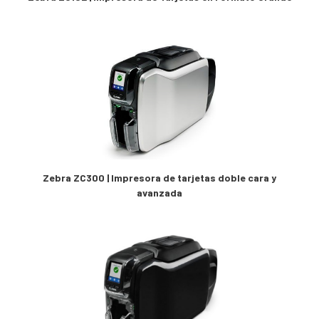
Elevadores
(2)
Cintas Transportadoras
(16)
Lector de Código de Barras
(1)
Scanner complementarios
(6)
Scanner estacionarios
(17)
Scanner industrial
(4)
Scanner extra resistentes
(21)
Scanner de uso general
(72)
Medición de Temperatura
(6)
Interactive Kiosks
(1)
Soluciones de Localizacion
(43)
Picking to Light
(77)
Servicios
(315)
Zebra ZC300 | Impresora de tarjetas doble cara y
Software
(91)
avanzada
Soluciones DEX
(1)
Insumos
(1231)
Accesorios
(6325)
Contratos de Servicio
(77)
Scan Engine
(2)
Productos fuera de linea
(14)