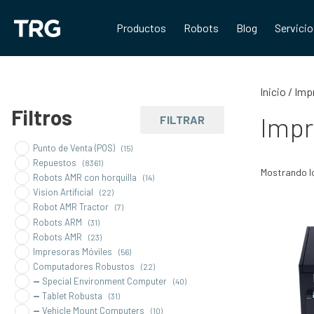
Saltar
al
Productos
Robots
Blog
Servici
contenido
Inicio
/
Imp
Filtros
Impr
FILTRAR
Punto de Venta (POS)
(15)
Repuestos
(8361)
Mostrando l
Robots AMR con horquilla
(14)
Vision Artificial
(22)
Robot AMR Tractor
(7)
Robots ARM
(31)
Robots AMR
(23)
Impresoras Móviles
(56)
Computadores Robustos
(22)
Special Environment Computer
(40)
Tablet Robusta
(31)
Vehicle Mount Computers
(10)