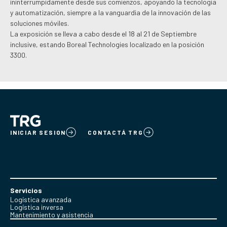
ininterrumpidamente desde sus comienzos, apoyando la tecnologia
y automatización, siempre a la vanguardia de la innovación de las
soluciones móviles.
La exposición se lleva a cabo desde el 18 al 21 de Septiembre
inclusive, estando Boreal Technologies localizado en la posición
3300.
INICIAR SESION
CONTACTÁ TRG
Servicios
Logística avanzada
Logística inversa
Mantenimiento y asistencia