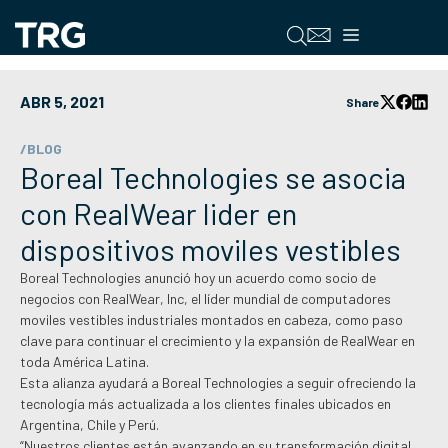
Saltar
al
Menú
contenido
ABR 5, 2021
Share
/BLOG
Boreal Technologies se asocia
con RealWear lider en
dispositivos moviles vestibles
Boreal Technologies anunció hoy un acuerdo como socio de
negocios con RealWear, Inc, el líder mundial de computadores
moviles vestibles industriales montados en cabeza, como paso
clave para continuar el crecimiento y la expansión de RealWear en
toda América Latina.
Esta alianza ayudará a Boreal Technologies a seguir ofreciendo la
tecnología más actualizada a los clientes finales ubicados en
Argentina, Chile y Perú.
“Nuestros clientes están avanzando en su transformación digital