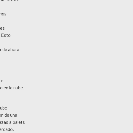
 mas
.
nes
. Esto
r de ahora
 e
o en la nube.
nube
ón de una
ezas a palets
mercado.