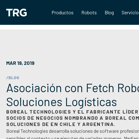
Saltar
al
Productos
Robots
Blog
Servici
contenido
MAR 19, 2019
/BLOG
Asociación con Fetch Robo
Soluciones Logísticas
BOREAL TECHNOLOGIES Y EL FABRICANTE LÍDER
SOCIOS DE NEGOCIOS NOMBRANDO A BOREAL COM
SOLUCIONES DE EN CHILE Y ARGENTINA.
Boreal Technologies desarrolla soluciones de software profesion
sensibles al contexto y se ejecutan de variadas maneras. Median