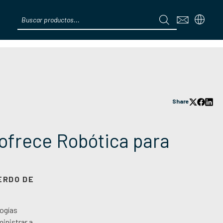
Products
search
Menú
Share
 ofrece Robótica para
ERDO DE
logías
inistrar a