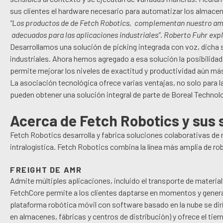
sus clientes el hardware necesario para automatizar los almac
“Los productos de de Fetch Robotics, complementan nuestro ampl
adecuados para las aplicaciones industriales”. Roberto Fuhr expl
Desarrollamos una solución de picking integrada con voz, dicha 
industriales. Ahora hemos agregado a esa solución la posibilida
permite mejorar los niveles de exactitud y productividad aún más, 
La asociación tecnológica ofrece varias ventajas, no solo para l
pueden obtener una solución integral de parte de Boreal Technol
Acerca de Fetch Robotics y sus
Fetch Robotics desarrolla y fabrica soluciones colaborativas 
intralogística. Fetch Robotics combina la línea más amplia de ro
FREIGHT DE AMR
Admite múltiples aplicaciones, incluido el transporte de materia
FetchCore permite a los clientes daptarse en momentos y genera
plataforma robótica móvil con software basado en la nube se dir
en almacenes, fábricas y centros de distribución) y ofrece el ti