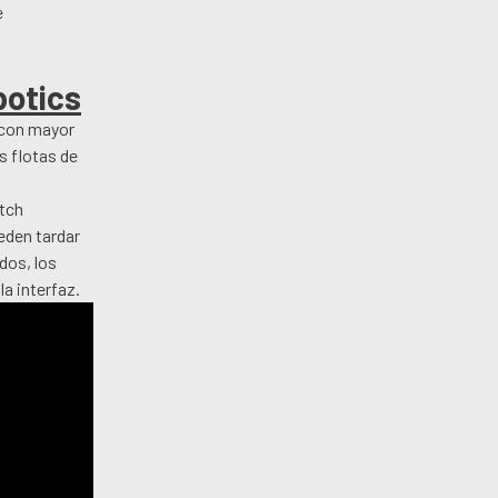
e
botics
 con mayor
s flotas de
etch
eden tardar
dos, los
la interfaz.