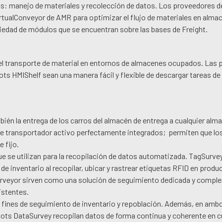
: manejo de materiales y recolección de datos. Los proveedores de
 VirtualConveyor de AMR para optimizar el flujo de materiales en alma
ariedad de módulos que se encuentran sobre las bases de Freight.
 el transporte de material en entornos de almacenes ocupados. Las 
bots HMIShelf sean una manera fácil y flexible de descargar tareas d
bién la entrega de los carros del almacén de entrega a cualquier alm
de transportador activo perfectamente integrados; permiten que lo
 fijo.
ue se utilizan para la recopilación de datos automatizada. TagSurve
 de inventario al recopilar, ubicar y rastrear etiquetas RFID en produ
rveyor sirven como una solución de seguimiento dedicada y comple
istentes.
a fines de seguimiento de inventario y repoblación. Además, en amb
obots DataSurvey recopilan datos de forma continua y coherente en c