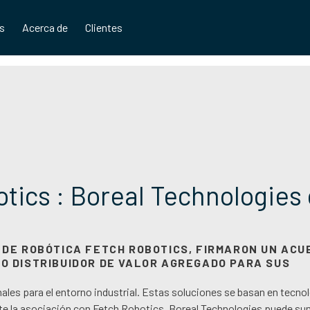
os
Acerca de
Clientes
tics : Boreal Technologies
 DE ROBÓTICA FETCH ROBOTICS, FIRMARON UN ACU
O DISTRIBUIDOR DE VALOR AGREGADO PARA SUS
ales para el entorno industrial. Estas soluciones se basan en tecno
te la asociación con Fetch Robotics, Boreal Technologies puede sum