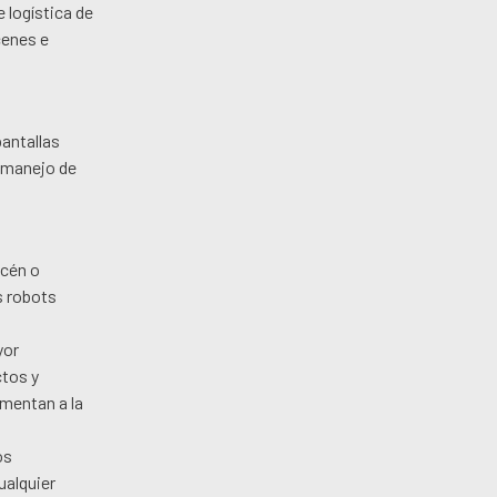
 logística de
cenes e
pantallas
e manejo de
acén o
s robots
yor
ctos y
mentan a la
os
ualquier