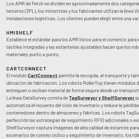
Los AMR de Fetch se dividen en aproximadamente dos categorías
terceros (3PL), los minoristas y los fabricantes utilizan la línea
instalaciones logísticas. Los clientes pueden elegir entre una v
HMISHELF
Establece el estándar para los AMR listos para el comercio para
táctiles integradas y las estanterías ajustables hacen que los ro
materiales punto a punto.
CARTCONNECT
El módulo
CartConnect
permite la recogida, el transporte y tam
ubicación de fabricación. Los robots RollerTop tienen módulos 
entreguen o reciban material de forma segura desde un transporte
La línea DataSurvey consta de
TagSurveyor y ShelfSurveyor
q
automatiza el recuento del ciclo de inventario y reduce la pérdida
contenedores dentro de almacenes y fábricas. Los robots TagSu
perfección las estrategias de seguimiento RFID adicionales o ex
ShelfSurveyor captura imágenes de alta calidad de estantes par
escenarios de conteo cíclico y seguimiento de inventario, los r