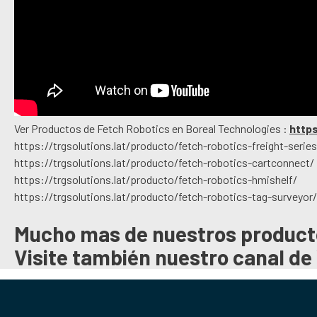
Ver Productos de Fetch Robotics en Boreal Technologies :
http
https://trgsolutions.lat/producto/fetch-robotics-freight-series
https://trgsolutions.lat/producto/fetch-robotics-cartconnect/
https://trgsolutions.lat/producto/fetch-robotics-hmishelf/
https://trgsolutions.lat/producto/fetch-robotics-tag-surveyor/
Mucho mas de nuestros produc
Visite también nuestro canal de