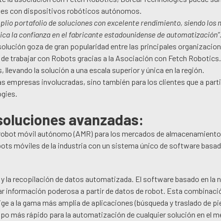
enes con dispositivos robóticos autónomos.
io portafolio de soluciones con excelente rendimiento, siendo los
ica la confianza en el fabricante estadounidense de automatización”
solución goza de gran popularidad entre las principales organizacio
d de trabajar con Robots gracias a la Asociación con Fetch Robotics
llevando la solución a una escala superior y única en la región.
as empresas involucradas, sino también para los clientes que a parti
ogies.
 soluciones avanzadas:
de robot móvil autónomo (AMR) para los mercados de almacenamiento
bots móviles de la industria con un sistema único de software basad
l y la recopilación de datos automatizada. El software basado en la 
r información poderosa a partir de datos de robot. Esta combinaci
ige a la gama más amplia de aplicaciones (búsqueda y traslado de pi
empo más rápido para la automatización de cualquier solución en el 