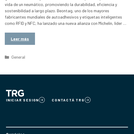
vida de un neumático, promoviendo la durabilidad, eficiencia y
sostenibilidad a largo plazo. Beontag, uno de los mayores
fabricantes mundiales de autoadhesivos y etiquetas inteligentes
como RFID y NFC, ha lanzado una nueva alianza con Michelin, líder …
Leer más
Categorías
General
INICIAR SESION
CONTACTÁ TRG