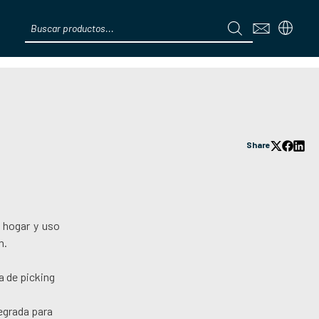
Products
search
Menú
Share
 hogar y uso
h.
a de picking
egrada para