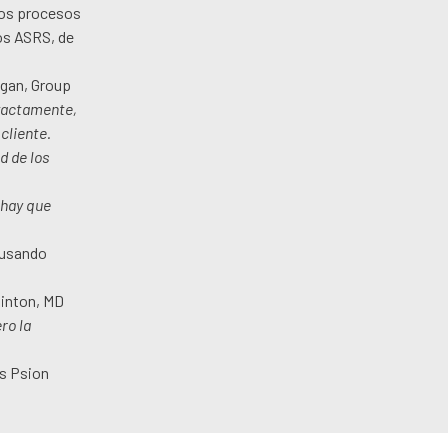
 los procesos
os ASRS, de
gan, Group
exactamente,
cliente.
d de los
 hay que
 usando
linton, MD
ro la
os Psion