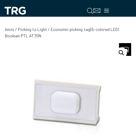
Saltar
al
Menú
contenido
Inicio
/
Picking to Light
/ Economic picking tag(6-colored LED)
Boolean PTL AT70N