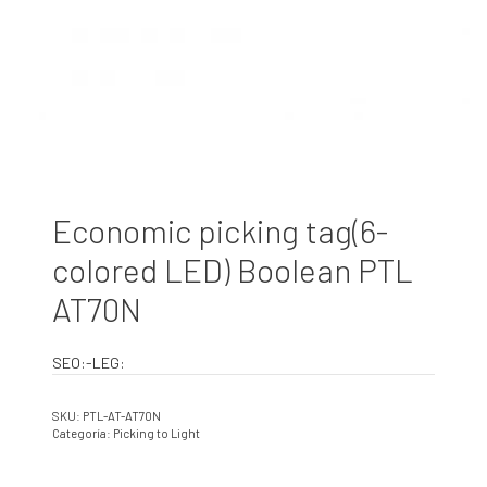
Economic picking tag(6-
colored LED) Boolean PTL
AT70N
SEO:-LEG:
SKU:
PTL-AT-AT70N
Categoría:
Picking to Light