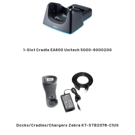
1-Slot Cradle EA600 Unitech 5000-600020G
Docks/Cradles/Chargers Zebra KT-STB2078-C1US