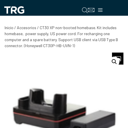
Saltar
al
Menú
contenido
Inicio
/
Accesorios
/ CT30 XP non-booted homebase. Kit includes
homebase, power supply, US power cord. For recharging one
computer and a spare battery. Support USB client via USB Type B
connector. (Honeywell CT30P-HB-UVN-1)